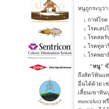
หนูถูกระบุว่
กาฬโรค
โรคเลปโต
โรคสครั
โรคทูลาร
โรคพยาธ
"หนู"
ซึ
ถึงสัตว์ฟันแท
อื่นได้ด้วย เ
เสี้ยนเขาหินป
musculus
) หร