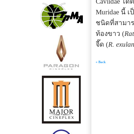
Caviidae ได้
Muridae นี้ เป
ชนิดที่สามา
ท้องขาว (
Rat
จี๊ด (
R. exula
« Back