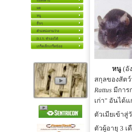
แมลงสาบ
มด
หนู
อื่นๆ
ตำแหน่งงานว่าง
D.I.Y. ทำเองได้
เกร็ดเล็กเกร็ดน้อย
หนู
(อั
สกุลของสัตว์ฟ
Rattus
มีการก
เก่า" อันได้
ตัวเมียเข้าสู่
ตัวผู้อายุ 3 เ